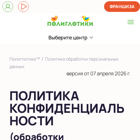
ФРАНШИЗА
Выберите центр
Выберите центр
в Махачкале
/
Полиглотики™
Политика обработки персональных
Показать на карте
данных
версия от 07 апреля 2026 г.
Выбрать другой город
ПОЛИТИКА
КОНФИДЕНЦИАЛЬ
НОСТИ
(обработки